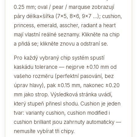
0.25 mm; oval / pear / marquise zobrazují
páry délka×šířka (7×5, 8×6, 9×7 …); cushion,
princess, emerald, asscher, radiant a heart
mají vlastní reálné seznamy. Klikněte na chip
a přidá se; klikněte znovu a odstraní se.
Pro každý vybraný chip systém spustí
kaskádu tolerance — nejprve ±0.10 mm od
vašeho rozměru (perfektní pasování, bez
úprav hlavy), pak ±0.15 mm, nakonec ±0.20
mm jako strop. Výsledková stránka uvádí,
který stupeň přinesl shodu. Cushion je jeden
tvar: varianty cushion, cushion modified i
cushion brilliant jsou zahrnuty automaticky —
nemusíte vybírat tři chipy.