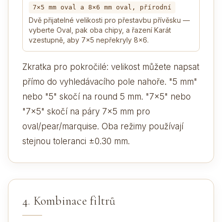
7×5 mm oval a 8×6 mm oval, přírodní
Dvě přijatelné velikosti pro přestavbu přívěsku —
vyberte Oval, pak oba chipy, a řazení Karát
vzestupně, aby 7×5 nepřekryly 8×6.
Zkratka pro pokročilé: velikost můžete napsat
přímo do vyhledávacího pole nahoře. "5 mm"
nebo "5" skočí na round 5 mm. "7x5" nebo
"7×5" skočí na páry 7×5 mm pro
oval/pear/marquise. Oba režimy používají
stejnou toleranci ±0.30 mm.
4. Kombinace filtrů