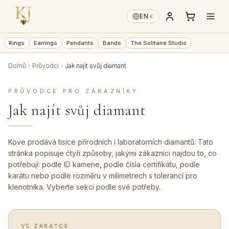
€
EN
·
Rings
Earrings
Pendants
Bands
The Solitaire Studio
Domů
Průvodci
Jak najít svůj diamant
PRŮVODCE PRO ZÁKAZNÍKY
Jak najít svůj diamant
Kove prodává tisíce přírodních i laboratorních diamantů. Tato
stránka popisuje čtyři způsoby, jakými zákazníci najdou to, co
potřebují: podle ID kamene, podle čísla certifikátu, podle
karátu nebo podle rozměru v milimetrech s tolerancí pro
klenotníka. Vyberte sekci podle své potřeby.
VE ZKRATCE