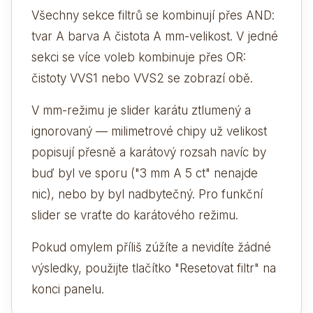
Všechny sekce filtrů se kombinují přes AND:
tvar A barva A čistota A mm-velikost. V jedné
sekci se více voleb kombinuje přes OR:
čistoty VVS1 nebo VVS2 se zobrazí obě.
V mm-režimu je slider karátu ztlumený a
ignorovaný — milimetrové chipy už velikost
popisují přesně a karátový rozsah navíc by
buď byl ve sporu ("3 mm A 5 ct" nenajde
nic), nebo by byl nadbytečný. Pro funkční
slider se vraťte do karátového režimu.
Pokud omylem příliš zúžíte a nevidíte žádné
výsledky, použijte tlačítko "Resetovat filtr" na
konci panelu.