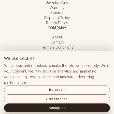
Jewelry Care
Warranty
Guides
Shipping Policy
Return Policy
COMPANY
About
Contact
Terms & Conditions
Privacy Policy
Cookie Settings
We use cookies
We use essential cookies to make the site work properly. With
your consent, we may also use analytics and marketing
cookies to improve services and measure advertising
performance.
Reject all
Hallmarking Office CZ · registered e-shop No. 15 432
Preferences
Reviews on Google
© 2005–2026 Kove Jewelry.
All rights reserved.
Accept all