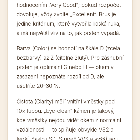
hodnocením „Very Good“; pokud rozpočet
dovoluje, vždy zvolte „Excellent“. Brus je
jediné kritérium, které vytvořila lidská ruka,
a má největší vliv na to, jak prsten vypadá.
Barva (Color) se hodnotí na škále D (zcela
bezbarvý) až Z (citelně žlutý). Pro zásnubní
prsten je optimální G nebo H — okem v
zasazení nepoznáte rozdíl od D, ale
ušetříte 20–30 %.
Čistota (Clarity) měří vnitřní vměstky pod
10× lupou. „Eye-clean“ kámen je takový,
kde vměstky nejdou vidět okem z normální
vzdálenosti — to splňuje obvykle VS2 a
lepší, často i SI1. Stupeň VVS a vyšší jsou