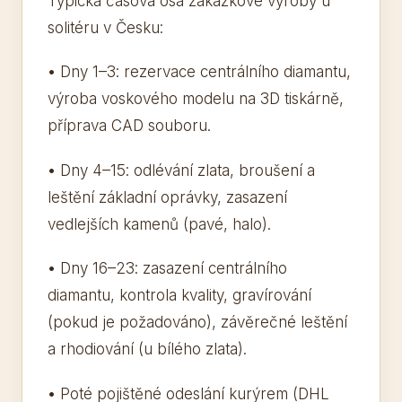
Typická časová osa zakázkové výroby u
solitéru v Česku:
• Dny 1–3: rezervace centrálního diamantu,
výroba voskového modelu na 3D tiskárně,
příprava CAD souboru.
• Dny 4–15: odlévání zlata, broušení a
leštění základní oprávky, zasazení
vedlejších kamenů (pavé, halo).
• Dny 16–23: zasazení centrálního
diamantu, kontrola kvality, gravírování
(pokud je požadováno), závěrečné leštění
a rhodiování (u bílého zlata).
• Poté pojištěné odeslání kurýrem (DHL