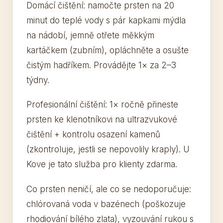
Domácí čištění: namočte prsten na 20
minut do teplé vody s pár kapkami mýdla
na nádobí, jemně otřete měkkým
kartáčkem (zubním), opláchněte a osušte
čistým hadříkem. Provádějte 1× za 2–3
týdny.
Profesionální čištění: 1× ročně přineste
prsten ke klenotníkovi na ultrazvukové
čištění + kontrolu osazení kamenů
(zkontroluje, jestli se nepovolily kraply). U
Kove je tato služba pro klienty zdarma.
Co prsten neničí, ale co se nedoporučuje:
chlórovaná voda v bazénech (poškozuje
rhodiování bílého zlata), vyzouvání rukou s