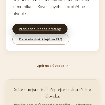
klenotníka — Kove i jiných — proběhne
plynule.
Prohlédnout naše prsteny
Další otázky? Přejít na FAQ
Zpět na průvodce
→
Stále si nejste jistí? Zeptejte se skutečného
člověka.
Napište nám svůj nápad a rozpočet — odpovíme