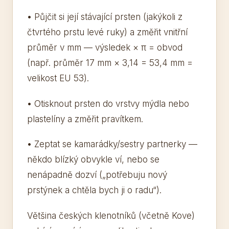
• Půjčit si její stávající prsten (jakýkoli z
čtvrtého prstu levé ruky) a změřit vnitřní
průměr v mm — výsledek × π = obvod
(např. průměr 17 mm × 3,14 = 53,4 mm =
velikost EU 53).
• Otisknout prsten do vrstvy mýdla nebo
plastelíny a změřit pravítkem.
• Zeptat se kamarádky/sestry partnerky —
někdo blízký obvykle ví, nebo se
nenápadně dozví („potřebuju nový
prstýnek a chtěla bych ji o radu“).
Většina českých klenotníků (včetně Kove)