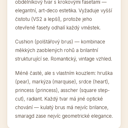
obdélníkový tvar s krokovými fasetami —
elegantní, art-deco estetika. Vyžaduje vyšší
čistotu (VS2 a lepší), protože jeho
otevřené fasety odhalí každý vměstek.
Cushion (polštářový brus) — kombinace
měkkých zaoblených rohů a brilantní
strukturující se. Romantický, vintage vzhled.
Méně časté, ale s vlastním kouzlem: hruška
(pear), markýza (marquise), srdce (heart),
princess (princess), asscher (square step-
cut), radiant. Každý tvar má jiné optické
chování — kulatý brus má nejvíc brilance,
smaragd zase nejvíc geometrické elegance.