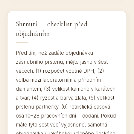
Shrnutí — checklist před
objednáním
Před tím, než zadáte objednávku
zásnubního prstenu, mějte jasno v šesti
věcech: (1) rozpočet včetně DPH, (2)
volba mezi laboratorním a přírodním
diamantem, (3) velikost kamene v karátech
a tvar, (4) ryzost a barva zlata, (5) velikost
prstenu partnerky, (6) realistická časová
osa 10–28 pracovních dní + dodání. Pokud
máte tyto šest věcí vyjasněno, samotná
objednávka u jakéhokoli vážného českého