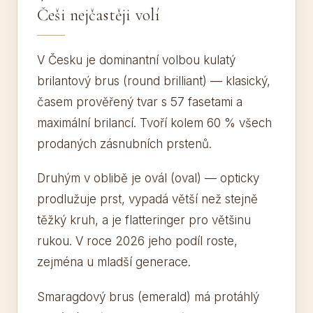
Češi nejčastěji volí
V Česku je dominantní volbou kulatý
brilantový brus (round brilliant) — klasický,
časem prověřený tvar s 57 fasetami a
maximální brilancí. Tvoří kolem 60 % všech
prodaných zásnubních prstenů.
Druhým v oblibě je ovál (oval) — opticky
prodlužuje prst, vypadá větší než stejně
těžký kruh, a je flatteringer pro většinu
rukou. V roce 2026 jeho podíl roste,
zejména u mladší generace.
Smaragdový brus (emerald) má protáhlý