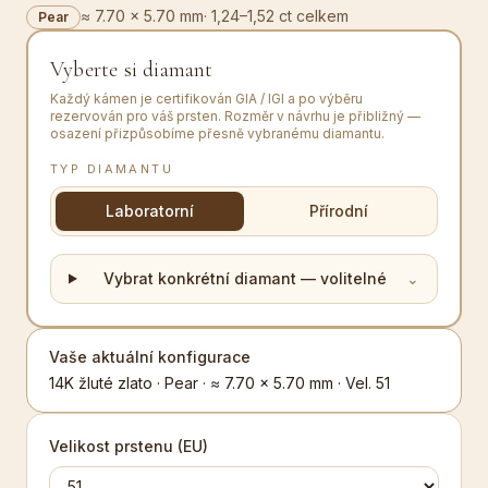
≈ 7.70 × 5.70 mm
·
1,24–1,52 ct celkem
Pear
Vyberte si diamant
Každý kámen je certifikován GIA / IGI a po výběru
rezervován pro váš prsten. Rozměr v návrhu je přibližný —
osazení přizpůsobíme přesně vybranému diamantu.
TYP DIAMANTU
Laboratorní
Přírodní
Vybrat konkrétní diamant — volitelné
⌄
Vaše aktuální konfigurace
14K žluté zlato · Pear · ≈ 7.70 × 5.70 mm · Vel. 51
Velikost prstenu (EU)