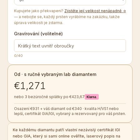
Kupujete jako překvapení?
Zjistěte její velikost nenápadně →
— a nebojte se, každý prsten vyrábíme na zakázku, takže
úprava velikosti je zdarma.
Gravírování (volitelné)
0
/40
Od · s ručně vybraným lab diamantem
€1,271
nebo 3 bezúročné splátky po €423,67
Klarna.
Osazení €931 + váš diamant od €340 · kvalita H/VS1 nebo
lepší, certifikát GIA/IGI, vybraný a rezervovaný pro váš prsten.
Ke každému diamantu patří vlastní nezávislý certifikát IGI
nebo GIA, který si sami online ověříte, laserový popis na