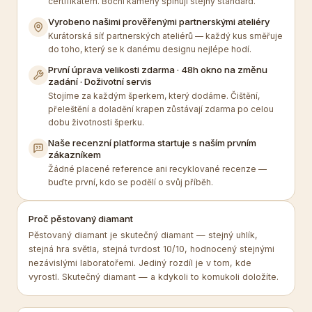
certifikátem. Boční kameny splňují stejný standard.
Vyrobeno našimi prověřenými partnerskými ateliéry
Kurátorská síť partnerských ateliérů — každý kus směřuje
do toho, který se k danému designu nejlépe hodí.
První úprava velikosti zdarma · 48h okno na změnu
zadání · Doživotní servis
Stojíme za každým šperkem, který dodáme. Čištění,
přeleštění a doladění krapen zůstávají zdarma po celou
dobu životnosti šperku.
Naše recenzní platforma startuje s naším prvním
zákazníkem
Žádné placené reference ani recyklované recenze —
buďte první, kdo se podělí o svůj příběh.
Proč pěstovaný diamant
Pěstovaný diamant je skutečný diamant — stejný uhlík,
stejná hra světla, stejná tvrdost 10/10, hodnocený stejnými
nezávislými laboratořemi. Jediný rozdíl je v tom, kde
vyrostl. Skutečný diamant — a kdykoli to komukoli doložíte.