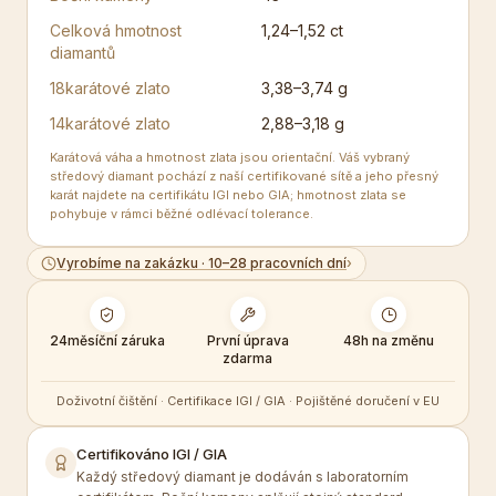
Celková hmotnost
1,24–1,52 ct
diamantů
18karátové zlato
3,38–3,74 g
14karátové zlato
2,88–3,18 g
Karátová váha a hmotnost zlata jsou orientační. Váš vybraný
středový diamant pochází z naší certifikované sítě a jeho přesný
karát najdete na certifikátu IGI nebo GIA; hmotnost zlata se
pohybuje v rámci běžné odlévací tolerance.
Vyrobíme na zakázku · 10–28 pracovních dní
›
24měsíční záruka
První úprava
48h na změnu
zdarma
Doživotní čištění · Certifikace IGI / GIA · Pojištěné doručení v EU
Certifikováno IGI / GIA
Každý středový diamant je dodáván s laboratorním