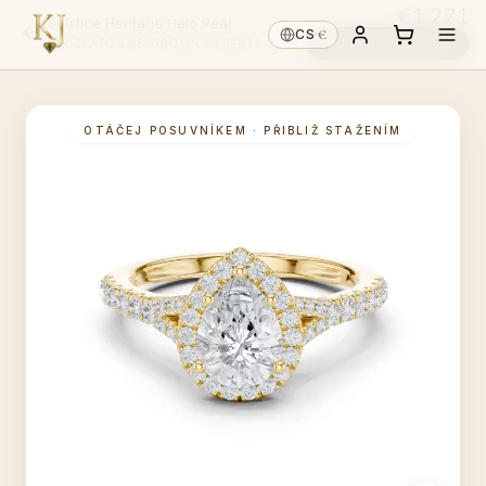
€1,271
Solstice Heritage Halo Pear
€
CS
·
Vyberte diamant ↓
14K ZLATO
·
LAB-GROWN
·
VYBERTE CENTR ↑
OTÁČEJ POSUVNÍKEM · PŘIBLIŽ STAŽENÍM