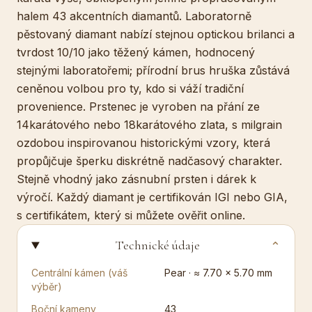
halem 43 akcentních diamantů. Laboratorně
pěstovaný diamant nabízí stejnou optickou brilanci a
tvrdost 10/10 jako těžený kámen, hodnocený
stejnými laboratořemi; přírodní brus hruška zůstává
ceněnou volbou pro ty, kdo si váží tradiční
provenience. Prstenec je vyroben na přání ze
14karátového nebo 18karátového zlata, s milgrain
ozdobou inspirovanou historickými vzory, která
propůjčuje šperku diskrétně nadčasový charakter.
Stejně vhodný jako zásnubní prsten i dárek k
výročí. Každý diamant je certifikován IGI nebo GIA,
s certifikátem, který si můžete ověřit online.
Technické údaje
⌄
Centrální kámen (váš
Pear · ≈ 7.70 × 5.70 mm
výběr)
Boční kameny
43