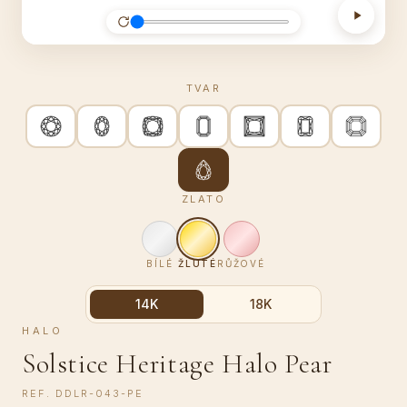
TVAR
ZLATO
BÍLÉ
ŽLUTÉ
RŮŽOVÉ
14K
18K
HALO
Solstice Heritage Halo Pear
REF.
DDLR-043-PE