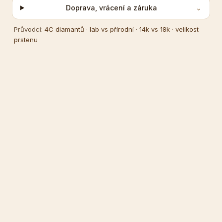
Doprava, vrácení a záruka
⌄
Průvodci:
4C diamantů
·
lab vs přírodní
·
14k vs 18k
·
velikost
prstenu