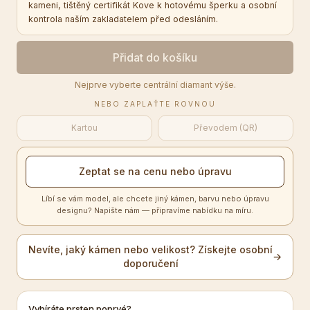
kameni, tištěný certifikát Kove k hotovému šperku a osobní
kontrola naším zakladatelem před odesláním.
Přidat do košíku
Nejprve vyberte centrální diamant výše.
NEBO ZAPLAŤTE ROVNOU
Kartou
Převodem (QR)
Zeptat se na cenu nebo úpravu
Líbí se vám model, ale chcete jiný kámen, barvu nebo úpravu
designu? Napište nám — připravíme nabídku na míru.
Nevíte, jaký kámen nebo velikost? Získejte osobní
→
doporučení
Vybíráte prsten poprvé?