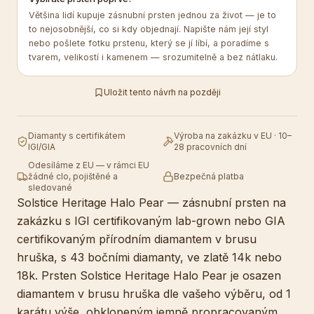
Většina lidí kupuje zásnubní prsten jednou za život — je to
to nejosobnější, co si kdy objednají. Napište nám její styl
nebo pošlete fotku prstenu, který se jí líbí, a poradíme s
tvarem, velikostí i kamenem — srozumitelně a bez nátlaku.
Uložit tento návrh na později
Diamanty s certifikátem
Výroba na zakázku v EU · 10–
IGI/GIA
28 pracovních dní
Odesíláme z EU — v rámci EU
žádné clo, pojištěné a
Bezpečná platba
sledované
Solstice Heritage Halo Pear — zásnubní prsten na
zakázku s IGI certifikovaným lab-grown nebo GIA
certifikovaným přírodním diamantem v brusu
hruška, s 43 bočními diamanty, ve zlatě 14k nebo
18k. Prsten Solstice Heritage Halo Pear je osazen
diamantem v brusu hruška dle vašeho výběru, od 1
karátu výše, obklopeným jemně propracovaným