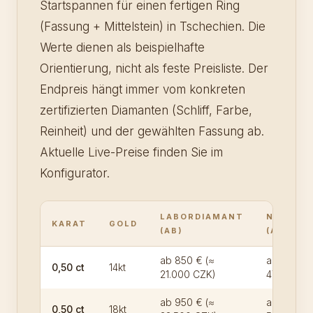
Startspannen für einen fertigen Ring
(Fassung + Mittelstein) in Tschechien. Die
Werte dienen als beispielhafte
Orientierung, nicht als feste Preisliste. Der
Endpreis hängt immer vom konkreten
zertifizierten Diamanten (Schliff, Farbe,
Reinheit) und der gewählten Fassung ab.
Aktuelle Live-Preise finden Sie im
Konfigurator.
LABORDIAMANT
NATURD
KARAT
GOLD
(AB)
(AB)
ab 850 € (≈
ab 1.900 €
0,50 ct
14kt
21.000 CZK)
47.500 CZ
ab 950 € (≈
ab 2.200 
0,50 ct
18kt