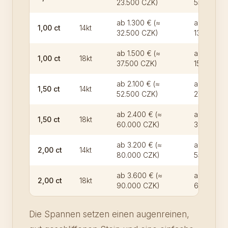
23.500 CZK)
55.000 C
ab 1.300 € (≈
ab 5.500 
1,00 ct
14kt
32.500 CZK)
137.500 C
ab 1.500 € (≈
ab 6.000 
1,00 ct
18kt
37.500 CZK)
150.000 C
ab 2.100 € (≈
ab 11.000 
1,50 ct
14kt
52.500 CZK)
275.000 
ab 2.400 € (≈
ab 12.000
1,50 ct
18kt
60.000 CZK)
300.000 
ab 3.200 € (≈
ab 22.000
2,00 ct
14kt
80.000 CZK)
550.000 
ab 3.600 € (≈
ab 24.000
2,00 ct
18kt
90.000 CZK)
600.000 
Die Spannen setzen einen augenreinen,