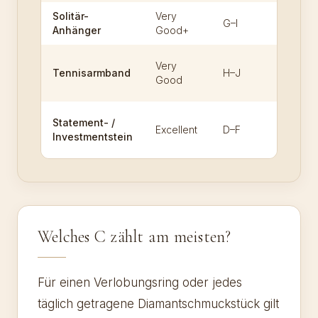
Solitär-
Very
G–I
SI1
Anhänger
Good+
Very
SI1 / SI2
Tennisarmband
H–J
Good
augenre
VVS2
Statement- /
Excellent
D–F
oder
Investmentstein
besser
Welches C zählt am meisten?
Für einen Verlobungsring oder jedes
täglich getragene Diamantschmuckstück gilt