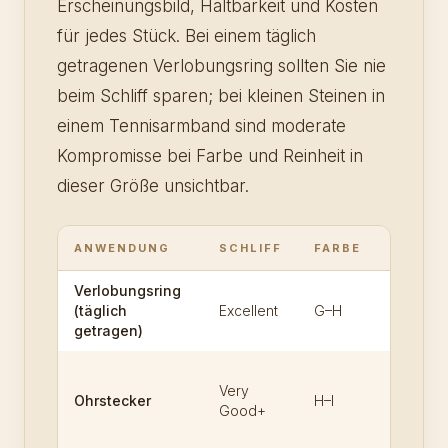
Erscheinungsbild, Haltbarkeit und Kosten
für jedes Stück. Bei einem täglich
getragenen Verlobungsring sollten Sie nie
beim Schliff sparen; bei kleinen Steinen in
einem Tennisarmband sind moderate
Kompromisse bei Farbe und Reinheit in
dieser Größe unsichtbar.
ANWENDUNG
SCHLIFF
FARBE
REINHE
Verlobungsring
(täglich
Excellent
G–H
VS2 / SI
getragen)
Very
Ohrstecker
H–I
SI1
Good+