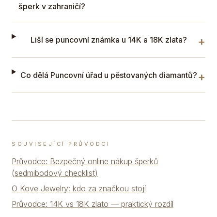
šperk v zahraničí?
+
Liší se puncovní známka u 14K a 18K zlata?
+
Co dělá Puncovní úřad u pěstovaných diamantů?
SOUVISEJÍCÍ PRŮVODCI
Průvodce: Bezpečný online nákup šperků
(sedmibodový checklist)
O Kove Jewelry: kdo za značkou stojí
Průvodce: 14K vs 18K zlato — praktický rozdíl