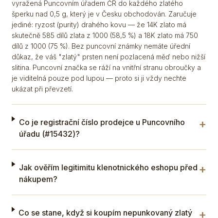
vyražená Puncovním úřadem ČR do každého zlatého
šperku nad 0,5 g, který je v Česku obchodován. Zaručuje
jediné: ryzost (purity) drahého kovu — že 14K zlato má
skutečně 585 dílů zlata z 1000 (58,5 %) a 18K zlato má 750
dílů z 1000 (75 %). Bez puncovní známky nemáte úřední
důkaz, že váš "zlatý" prsten není pozlacená měď nebo nižší
slitina. Puncovní značka se ráží na vnitřní stranu obroučky a
je viditelná pouze pod lupou — proto si ji vždy nechte
ukázat při převzetí.
+
Co je registrační číslo prodejce u Puncovního
úřadu (#15432)?
+
Jak ověřím legitimitu klenotnického eshopu před
nákupem?
+
Co se stane, když si koupím nepunkovaný zlatý